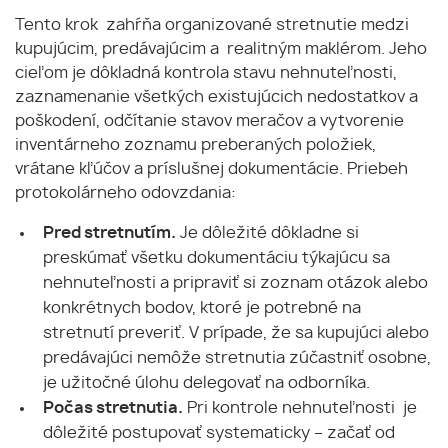
Tento krok zahŕňa organizované stretnutie medzi
kupujúcim, predávajúcim a realitným maklérom. Jeho
cieľom je dôkladná kontrola stavu nehnuteľnosti,
zaznamenanie všetkých existujúcich nedostatkov a
poškodení, odčítanie stavov meračov a vytvorenie
inventárneho zoznamu preberaných položiek,
vrátane kľúčov a príslušnej dokumentácie. Priebeh
protokolárneho odovzdania:
Pred stretnutím.
Je dôležité dôkladne si
preskúmať všetku dokumentáciu týkajúcu sa
nehnuteľnosti a pripraviť si zoznam otázok alebo
konkrétnych bodov, ktoré je potrebné na
stretnutí preveriť. V prípade, že sa kupujúci alebo
predávajúci nemôže stretnutia zúčastniť osobne,
je užitočné úlohu delegovať na odborníka.
Počas stretnutia.
Pri kontrole nehnuteľnosti je
dôležité postupovať systematicky – začať od