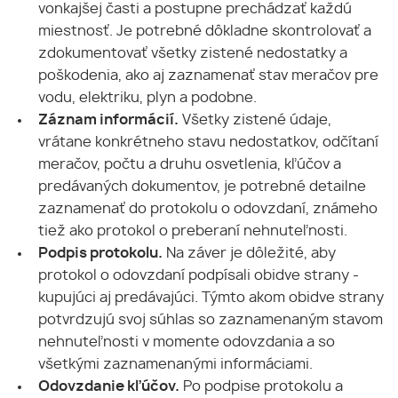
vonkajšej časti a postupne prechádzať každú
miestnosť. Je potrebné dôkladne skontrolovať a
zdokumentovať všetky zistené nedostatky a
poškodenia, ako aj zaznamenať stav meračov pre
vodu, elektriku, plyn a podobne.
Záznam informácií.
Všetky zistené údaje,
vrátane konkrétneho stavu nedostatkov, odčítaní
meračov, počtu a druhu osvetlenia, kľúčov a
predávaných dokumentov, je potrebné detailne
zaznamenať do protokolu o odovzdaní, známeho
tiež ako protokol o preberaní nehnuteľnosti.
Podpis protokolu.
Na záver je dôležité, aby
protokol o odovzdaní podpísali obidve strany -
kupujúci aj predávajúci. Týmto akom obidve strany
potvrdzujú svoj súhlas so zaznamenaným stavom
nehnuteľnosti v momente odovzdania a so
všetkými zaznamenanými informáciami.
Odovzdanie kľúčov.
Po podpise protokolu a