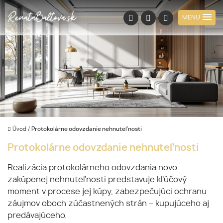
MENU
Úvod
/
Protokolárne odovzdanie nehnuteľnosti
Protokolárne odovzdanie nehnuteľnosti
Realizácia protokolárneho odovzdania novo
zakúpenej nehnuteľnosti predstavuje kľúčový
moment v procese jej kúpy, zabezpečujúci ochranu
záujmov oboch zúčastnených strán – kupujúceho aj
predávajúceho.