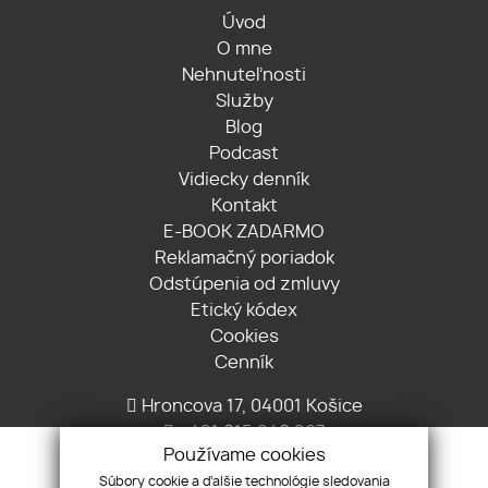
Úvod
O mne
Nehnuteľnosti
Služby
Blog
Podcast
Vidiecky denník
Kontakt
E-BOOK ZADARMO
Reklamačný poriadok
Odstúpenia od zmluvy
Etický kódex
Cookies
Cenník
Hroncova 17, 04001 Košice
+421 915 849 207
Používame cookies
info@renatabaltova.sk
Súbory cookie a ďalšie technológie sledovania