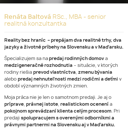
Renáta Baltová
RSc., MBA
- senior
realitná konzultantka
Reality bez hraníc – prepájam dva realitné trhy, dva
jazyky a životné príbehy na Slovensku a v Maďarsku.
Špecializujem sa na
predaj rodinných domov
a
medzigeneračné rozhodnutia
– situácie, v ktorých
rodiny riešia
prevod vlastníctva
,
zmenu bývania
alebo
predaj nehnuteľnosti medzi rodičmi a deťmi
v
období významných životných zmien.
Moja práca nie je len o samotnom predaji. Je aj o
príprave
,
právnej istote
,
realistickom ocenení
a
pokojnom sprevádzaní klienta celým procesom
. Pri
predaji
spolupracujem s overenými odborníkmi a
právnymi partnermi na Slovensku aj v Maďarsku.