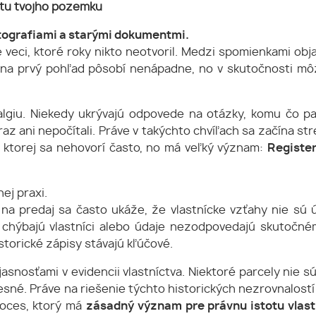
otu tvojho pozemku
otografiami a starými dokumentmi.
 veci, ktoré roky nikto neotvoril. Medzi spomienkami obja
na prvý pohľad pôsobí nenápadne, no v skutočnosti m
algiu. Niekedy ukrývajú odpovede na otázky, komu čo pa
z ani nepočítali. Práve v takýchto chvíľach sa začína str
 ktorej sa nehovorí často, no má veľký význam:
Registe
ej praxi.
na predaj sa často ukáže, že vlastnícke vzťahy nie sú ú
h chýbajú vlastníci alebo údaje nezodpovedajú skutočné
storické zápisy stávajú kľúčové.
snosťami v evidencii vlastníctva. Niektoré parcely nie s
esné. Práve na riešenie týchto historických nezrovnalostí
roces, ktorý má
zásadný význam pre právnu istotu vlast