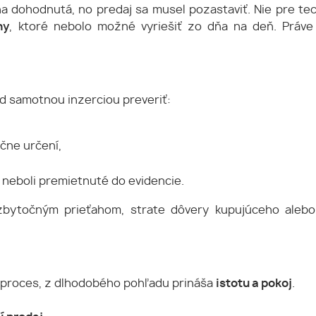
na dohodnutá, no predaj sa musel pozastaviť. Nie pre te
hy
, ktoré nebolo možné vyriešiť zo dňa na deň. Práve
d samotnou inzerciou preveriť:
ačne určení,
 neboli premietnuté do evidencie.
 zbytočným prieťahom, strate dôvery kupujúceho alebo
 proces, z dlhodobého pohľadu prináša
istotu a pokoj
.