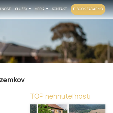
ĽNOSTI
SLUŽBY
MEDIA
KONTAKT
E-BOOK ZADARMO
ozemkov
TOP nehnuteľnosti