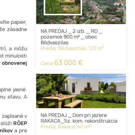
víte papier,
ôže zásadne
NA PREDAJ _ 2 izb. _ RD _
pozemok 900 m² _ obec
Bódvaszilas
2
Predaj, Bódvaszilas, 123 m
trí, a môžu
et minulosti
63 000 €
r obnovenej
Cena
plne jasné.
mu stavu. A
NA PREDAJ _ Dom pri jazere
ú zapísané v
RAKACA_1iz. kom. rekonštrukcia
 slúži
RÖEP
2
Predaj, Rakaca, 40 m
níkov
a pre