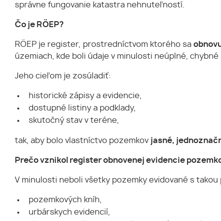
správne fungovanie katastra nehnuteľností.
Čo je RÖEP?
RÖEP je register, prostredníctvom ktorého sa
obnovu
územiach, kde boli údaje v minulosti neúplné, chybné 
Jeho cieľom je zosúladiť:
historické zápisy a evidencie,
dostupné listiny a podklady,
skutočný stav v teréne,
tak, aby bolo vlastníctvo pozemkov
jasné, jednoznačn
Prečo vznikol register obnovenej evidencie pozemk
V minulosti neboli všetky pozemky evidované s takou 
pozemkových kníh,
urbárskych evidencií,