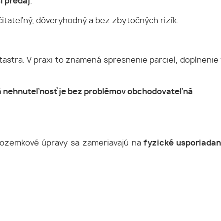
í predaj
.
itateľný, dôveryhodný a bez zbytočných rizík.
stra. V praxi to znamená spresnenie parciel, doplnenie 
á nehnuteľnosť je bez problémov obchodovateľná
.
 pozemkové úpravy sa zameriavajú na
fyzické usporiadani