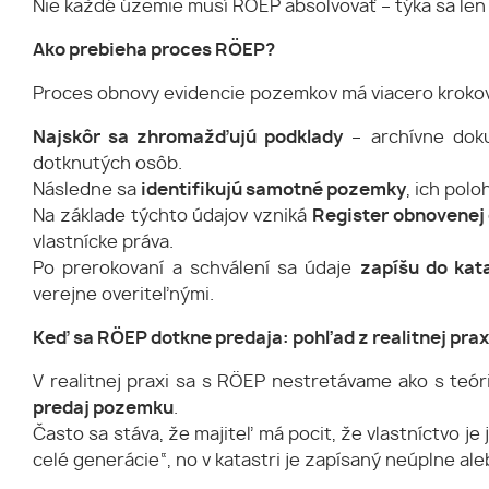
Nie každé územie musí RÖEP absolvovať – týka sa len
Ako prebieha proces RÖEP?
Proces obnovy evidencie pozemkov má viacero krokov a
Najskôr sa zhromažďujú podklady
– archívne dokum
dotknutých osôb.
Následne sa
identifikujú samotné pozemky
, ich polo
Na základe týchto údajov vzniká
Register obnovenej
vlastnícke práva.
Po prerokovaní a schválení sa údaje
zapíšu do kat
verejne overiteľnými.
Keď sa RÖEP dotkne predaja: pohľad z realitnej pra
V realitnej praxi sa s RÖEP nestretávame ako s teór
predaj pozemku
.
Často sa stáva, že majiteľ má pocit, že vlastníctvo je
celé generácie“, no v katastri je zapísaný neúplne al