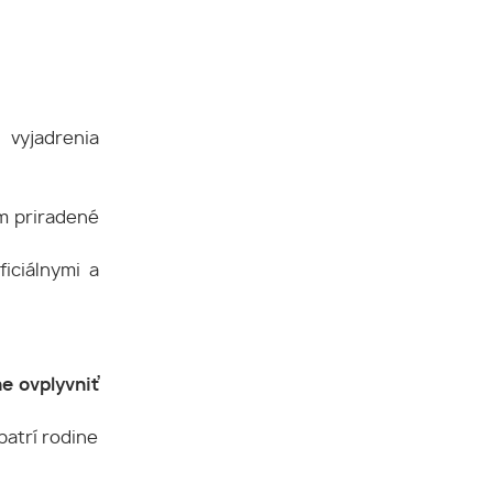
 vyjadrenia
im priradené
ficiálnymi a
e ovplyvniť
patrí rodine