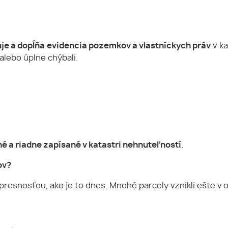
je a dopĺňa evidencia pozemkov a vlastníckych práv
v ka
alebo úplne chýbali.
é a riadne zapísané v katastri nehnuteľností
.
ov?
presnosťou, ako je to dnes. Mnohé parcely vznikli ešte v 