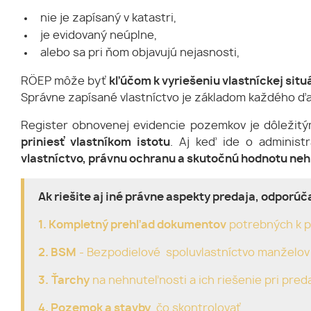
nie je zapísaný v katastri,
je evidovaný neúplne,
alebo sa pri ňom objavujú nejasnosti,
RÖEP môže byť
kľúčom k vyriešeniu vlastníckej situ
Správne zapísané vlastníctvo je základom každého ďal
Register obnovenej evidencie pozemkov je dôležit
priniesť vlastníkom istotu
. Aj keď ide o administ
vlastníctvo, právnu ochranu a skutočnú hodnotu ne
Ak riešite aj iné právne aspekty predaja, odporú
1. Kompletný prehľad dokumentov
potrebných k p
2. BSM
- Bezpodielové spoluvlastníctvo manželov 
3.
Ťarchy
na nehnuteľnosti a ich riešenie pri preda
4. Pozemok a stavby
, čo skontrolovať