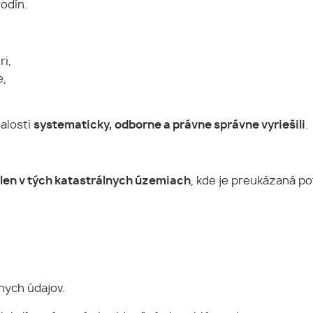
odín.
ri,
e,
alosti
systematicky, odborne a právne správne vyriešili
.
len v tých katastrálnych územiach
, kde je preukázaná p
nych údajov.