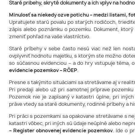
Staré príbehy, skryté dokumenty a ich vplyv na hodn
Minulosť sa niekedy ozve potichu – medzi listami, f
Upratujete starú povalu po starých rodičoch, triedite
zápis alebo poznámku o pozemku. Dokument, ktorý 
zmeniť pohľad na vaše vlastníctvo.
Staré príbehy v sebe často nesú viac než len nost
ovplyvniť hodnotu majetku, s ktorým ste možno dotera
so súčasnou evidenciou – a do hry vstupuje téma, o
evidencie pozemkov – RÖEP
.
Presne s takýmito situáciami sa stretávame aj v realitn
Pri predaji alebo už pri samotnej príprave pozemku 
Pozemok nie je zapísaný v katastri úplne, pri inýc
práve vtedy sa staré dokumenty, rodinné príbehy a hi
Pri práci s pozemkami sa opakovane stretávame s neja
katastri vôbec, pri iných sú údaje neúplné alebo nepr
– Register obnovenej evidencie pozemkov
. Ide o p