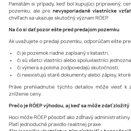
Pamätám si prípady, keď bol kupujúci pripravený, ce
pozemku, ale pre
nevysporiadané vlastnícke vzťa
chvíľach sa ukazuje skutočný význam RÖEP.
Na čo si dať pozor ešte pred predajom pozemku
Ak uvažujete o predaji pozemku, odporúčam ešte pre
či je pozemok riadne zapísaný v katastri,
či sú všetci vlastníci alebo spoluvlastníci jednozn
či výmera a poloha zodpovedajú skutočnosti,
či neexistujú staré dokumenty alebo zápisy, ktoré
Práve prehliadnutie týchto detailov môže viesť k
zníženie ceny.
Prečo je RÖEP výhodou, aj keď sa môže zdať zložitý
Hoci môže RÖEP pôsobiť ako zdĺhavý administratívny
Platí jednoduché pravidlo realitnej praxe: