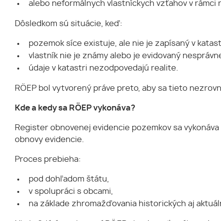
alebo neformálnych vlastníckych vzťahov v rámci r
Dôsledkom sú situácie, keď:
pozemok síce existuje, ale nie je zapísaný v katast
vlastník nie je známy alebo je evidovaný nesprávn
údaje v katastri nezodpovedajú realite.
RÖEP bol vytvorený práve preto, aby sa tieto nezrovn
Kde a kedy sa RÖEP vykonáva?
Register obnovenej evidencie pozemkov sa vykonáva
obnovy evidencie.
Proces prebieha:
pod dohľadom štátu,
v spolupráci s obcami,
na základe zhromažďovania historických aj aktuál