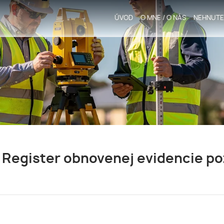
ÚVOD
O MNE / O NÁS
NEHNUTE
 Register obnovenej evidencie p