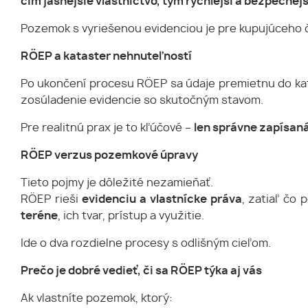
čím jasnejšie vlastníctvo, tým rýchlejší a bezpečnejš
Pozemok s vyriešenou evidenciou je pre kupujúceho č
RÖEP a kataster nehnuteľností
Po ukončení procesu RÖEP sa údaje premietnu do kata
zosúladenie evidencie so skutočným stavom.
Pre realitnú prax je to kľúčové –
len správne zapísan
RÖEP verzus pozemkové úpravy
Tieto pojmy je dôležité nezamieňať.
RÖEP rieši
evidenciu a vlastnícke práva
, zatiaľ čo
teréne
, ich tvar, prístup a využitie.
Ide o dva rozdielne procesy s odlišným cieľom.
Prečo je dobré vedieť, či sa RÖEP týka aj vás
Ak vlastníte pozemok, ktorý: