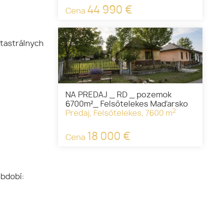
44 990 €
Cena
tastrálnych
NA PREDAJ _ RD _ pozemok
6700m²_ Felsőtelekes Maďarsko
2
Predaj, Felsőtelekes, 7600 m
18 000 €
Cena
období: