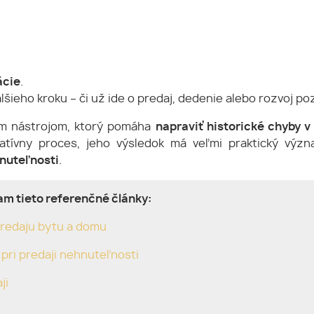
ácie
.
šieho kroku – či už ide o predaj, dedenie alebo rozvoj p
ým nástrojom, ktorý pomáha
napraviť historické chyby v
ratívny proces, jeho výsledok má veľmi praktický vý
hnuteľnosti
.
čam tieto referenčné články:
redaju bytu a domu
pri predaji nehnuteľnosti
ji