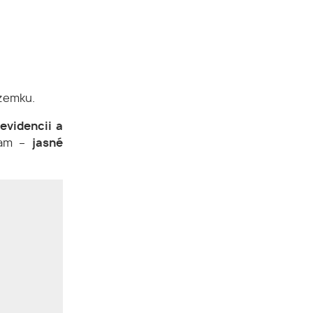
ozemku.
 evidencii a
znam –
jasné