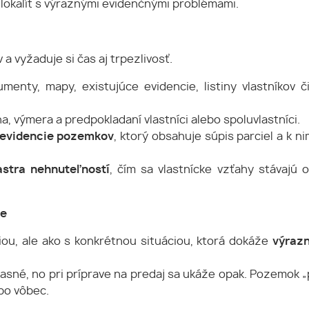
 lokalít s výraznými evidenčnými problémami.
 vyžaduje si čas aj trpezlivosť.
enty, mapy, existujúce evidencie, listiny vlastníkov či
ha, výmera a predpokladaní vlastníci alebo spoluvlastníci.
 evidencie pozemkov
, ktorý obsahuje súpis parciel a k n
astra nehnuteľností
, čím sa vlastnícke vzťahy stávajú o
xe
iou, ale ako s konkrétnou situáciou, ktorá dokáže
výrazn
 jasné, no pri príprave na predaj sa ukáže opak. Pozemok „
ebo vôbec.